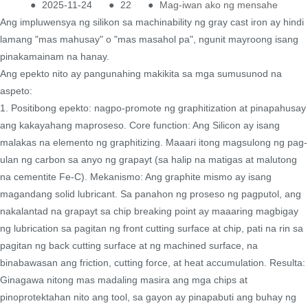
●
2025-11-24
●
22
●
Mag-iwan ako ng mensahe
Ang impluwensya ng silikon sa machinability ng gray cast iron ay hindi
lamang "mas mahusay" o "mas masahol pa", ngunit mayroong isang
pinakamainam na hanay.
Ang epekto nito ay pangunahing makikita sa mga sumusunod na
aspeto:
1. Positibong epekto: nagpo-promote ng graphitization at pinapahusay
ang kakayahang maproseso. Core function: Ang Silicon ay isang
malakas na elemento ng graphitizing. Maaari itong magsulong ng pag-
ulan ng carbon sa anyo ng grapayt (sa halip na matigas at malutong
na cementite Fe-C). Mekanismo: Ang graphite mismo ay isang
magandang solid lubricant. Sa panahon ng proseso ng pagputol, ang
nakalantad na grapayt sa chip breaking point ay maaaring magbigay
ng lubrication sa pagitan ng front cutting surface at chip, pati na rin sa
pagitan ng back cutting surface at ng machined surface, na
binabawasan ang friction, cutting force, at heat accumulation. Resulta:
Ginagawa nitong mas madaling masira ang mga chips at
pinoprotektahan nito ang tool, sa gayon ay pinapabuti ang buhay ng