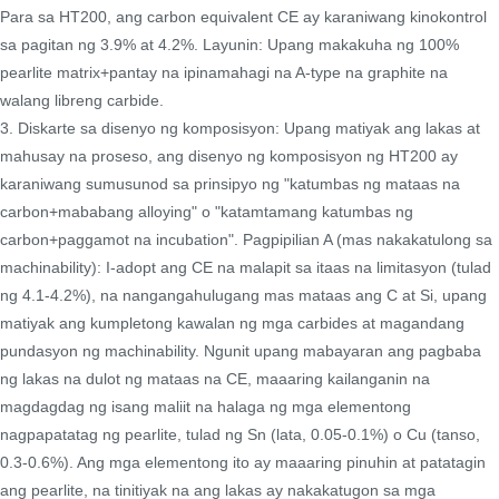
Para sa HT200, ang carbon equivalent CE ay karaniwang kinokontrol
sa pagitan ng 3.9% at 4.2%. Layunin: Upang makakuha ng 100%
pearlite matrix+pantay na ipinamahagi na A-type na graphite na
walang libreng carbide.
3. Diskarte sa disenyo ng komposisyon: Upang matiyak ang lakas at
mahusay na proseso, ang disenyo ng komposisyon ng HT200 ay
karaniwang sumusunod sa prinsipyo ng "katumbas ng mataas na
carbon+mababang alloying" o "katamtamang katumbas ng
carbon+paggamot na incubation". Pagpipilian A (mas nakakatulong sa
machinability): I-adopt ang CE na malapit sa itaas na limitasyon (tulad
ng 4.1-4.2%), na nangangahulugang mas mataas ang C at Si, upang
matiyak ang kumpletong kawalan ng mga carbides at magandang
pundasyon ng machinability. Ngunit upang mabayaran ang pagbaba
ng lakas na dulot ng mataas na CE, maaaring kailanganin na
magdagdag ng isang maliit na halaga ng mga elementong
nagpapatatag ng pearlite, tulad ng Sn (lata, 0.05-0.1%) o Cu (tanso,
0.3-0.6%). Ang mga elementong ito ay maaaring pinuhin at patatagin
ang pearlite, na tinitiyak na ang lakas ay nakakatugon sa mga