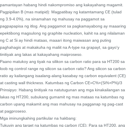
pamantayan habang hindi nakompromiso ang kakayahang magamit.
Pagpipilian B (mas matipid): Magpatibay ng katamtamang CE (tulad
ng 3.9-4.0%), na sinamahan ng mahusay na paggamot sa
pagpapapisa ng itlog. Ang paggamot sa pagkamayabong ay maaaring
epektibong magsulong ng graphite nucleation, kahit na ang nilalaman
ng C at Si ay hindi mataas, maaari itong maiwasan ang puting
paghahagis at makakuha ng maliit na A-type na grapayt, sa gayo'y
tinitiyak ang lakas at kakayahang maiproseso.
Paano matukoy ang tiyak na silikon sa carbon ratio para sa HT200 sa
loob ng control range ng silicon sa carbon ratio? Ang silicon sa carbon
ratio ay kailangang isaalang-alang kasabay ng carbon equivalent (CE)
at casting wall thickness. Katumbas ng Carbon CE=C%+(Si%+P%)/3
Prinsipyo: Habang tinitiyak na natutugunan ang mga kinakailangan sa
lakas ng HT200, subukang gumamit ng mas mataas na katumbas ng
carbon upang makamit ang mas mahusay na pagganap ng pag-cast
at pagproseso.
Mga iminungkahing partikular na hakbang:
Tukuyin ang target na katumbas ng carbon (CE): Para sa HT200, ang