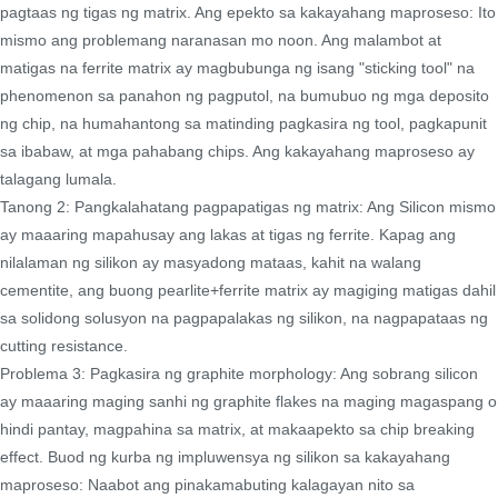
pagtaas ng tigas ng matrix. Ang epekto sa kakayahang maproseso: Ito
mismo ang problemang naranasan mo noon. Ang malambot at
matigas na ferrite matrix ay magbubunga ng isang "sticking tool" na
phenomenon sa panahon ng pagputol, na bumubuo ng mga deposito
ng chip, na humahantong sa matinding pagkasira ng tool, pagkapunit
sa ibabaw, at mga pahabang chips. Ang kakayahang maproseso ay
talagang lumala.
Tanong 2: Pangkalahatang pagpapatigas ng matrix: Ang Silicon mismo
ay maaaring mapahusay ang lakas at tigas ng ferrite. Kapag ang
nilalaman ng silikon ay masyadong mataas, kahit na walang
cementite, ang buong pearlite+ferrite matrix ay magiging matigas dahil
sa solidong solusyon na pagpapalakas ng silikon, na nagpapataas ng
cutting resistance.
Problema 3: Pagkasira ng graphite morphology: Ang sobrang silicon
ay maaaring maging sanhi ng graphite flakes na maging magaspang o
hindi pantay, magpahina sa matrix, at makaapekto sa chip breaking
effect. Buod ng kurba ng impluwensya ng silikon sa kakayahang
maproseso: Naabot ang pinakamabuting kalagayan nito sa