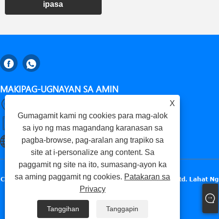
ipasa
MAKIPAG-UGNAYAN SA AMIN
X
Gaomi, Lungsod ng Weifang, Lalawigan ng Shandong, China
Gumagamit kami ng cookies para mag-alok
+86-18653276696
sa iyo ng mas magandang karanasan sa
pagba-browse, pag-aralan ang trapiko sa
luckxing@huadingcasting.com
site at i-personalize ang content. Sa
paggamit ng site na ito, sumasang-ayon ka
sa aming paggamit ng cookies.
Patakaran sa
Copyright © 2025 Gaomi Huading Precise Metals Co, Ltd. Lahat Ng
Privacy
Mga Karapatan Ay Nakalaan.
Tanggihan
Tanggapin
Links
Sitemap
RSS
XML
Patakaran sa Privacy