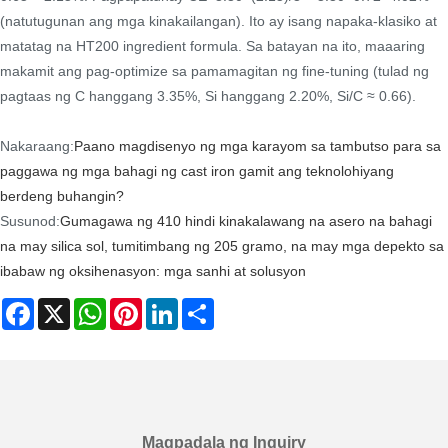
(natutugunan ang mga kinakailangan). Ito ay isang napaka-klasiko at
matatag na HT200 ingredient formula. Sa batayan na ito, maaaring
makamit ang pag-optimize sa pamamagitan ng fine-tuning (tulad ng
pagtaas ng C hanggang 3.35%, Si hanggang 2.20%, Si/C ≈ 0.66).
Nakaraang:
Paano magdisenyo ng mga karayom ​​sa tambutso para sa
paggawa ng mga bahagi ng cast iron gamit ang teknolohiyang
berdeng buhangin?
Susunod:
Gumagawa ng 410 hindi kinakalawang na asero na bahagi
na may silica sol, tumitimbang ng 205 gramo, na may mga depekto sa
ibabaw ng oksihenasyon: mga sanhi at solusyon
Facebook
X
WhatsApp
Pinterest
LinkedIn
Share
Magpadala ng Inquiry