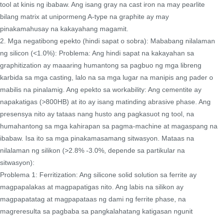
tool at kinis ng ibabaw. Ang isang gray na cast iron na may pearlite
bilang matrix at unipormeng A-type na graphite ay may
pinakamahusay na kakayahang magamit.
2. Mga negatibong epekto (hindi sapat o sobra): Mababang nilalaman
ng silicon (<1.0%): Problema: Ang hindi sapat na kakayahan sa
graphitization ay maaaring humantong sa pagbuo ng mga libreng
karbida sa mga casting, lalo na sa mga lugar na manipis ang pader o
mabilis na pinalamig. Ang epekto sa workability: Ang cementite ay
napakatigas (>800HB) at ito ay isang matinding abrasive phase. Ang
presensya nito ay tataas nang husto ang pagkasuot ng tool, na
humahantong sa mga kahirapan sa pagma-machine at magaspang na
ibabaw. Isa ito sa mga pinakamasamang sitwasyon. Mataas na
nilalaman ng silikon (>2.8% -3.0%, depende sa partikular na
sitwasyon):
Problema 1: Ferritization: Ang silicone solid solution sa ferrite ay
magpapalakas at magpapatigas nito. Ang labis na silikon ay
magpapatatag at magpapataas ng dami ng ferrite phase, na
magreresulta sa pagbaba sa pangkalahatang katigasan ngunit