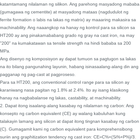
katamtamang nilalaman ng silikon. Ang parehong masyadong mababa
(gumagawa ng cementite) at masyadong mataas (nagdudulot ng
ferrite formation o labis na lakas ng matrix) ay maaaring makasira sa
machinability. Ang naaangkop na hanay ng kontrol para sa silicon sa
HT200 ay ang pinakamababang grado ng gray na cast iron, na may
"200" na kumakatawan sa tensile strength na hindi bababa sa 200
MPa.
Ang disenyo ng komposisyon ay dapat tumuon sa pagtugon sa lakas
na ito bilang pangunahing layunin, habang isinasaalang-alang din ang
pagganap ng pag-cast at pagproseso.
Para sa HT200, ang conventional control range para sa silicon ay
karaniwang nasa pagitan ng 1.8% at 2.4%. Ito ay isang klasikong
hanay na nagbabalanse ng lakas, castability, at machinability.
2. Dapat itong isaalang-alang kasabay ng nilalaman ng carbon: Ang
konsepto ng carbon equivalent (CE) ay walang kabuluhan kung
talakayin lamang ang silicon at dapat itong tingnan kasabay ng carbon
(C). Gumagamit kami ng carbon equivalent para komprehensibong
suriin ang graphitization tendency ng cast iron: CE=C%+(Si%+P%)/3.