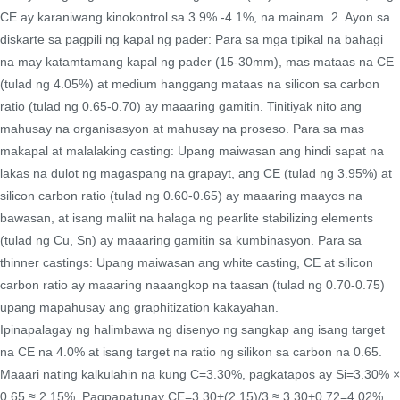
CE ay karaniwang kinokontrol sa 3.9% -4.1%, na mainam. 2. Ayon sa
diskarte sa pagpili ng kapal ng pader: Para sa mga tipikal na bahagi
na may katamtamang kapal ng pader (15-30mm), mas mataas na CE
(tulad ng 4.05%) at medium hanggang mataas na silicon sa carbon
ratio (tulad ng 0.65-0.70) ay maaaring gamitin. Tinitiyak nito ang
mahusay na organisasyon at mahusay na proseso. Para sa mas
makapal at malalaking casting: Upang maiwasan ang hindi sapat na
lakas na dulot ng magaspang na grapayt, ang CE (tulad ng 3.95%) at
silicon carbon ratio (tulad ng 0.60-0.65) ay maaaring maayos na
bawasan, at isang maliit na halaga ng pearlite stabilizing elements
(tulad ng Cu, Sn) ay maaaring gamitin sa kumbinasyon. Para sa
thinner castings: Upang maiwasan ang white casting, CE at silicon
carbon ratio ay maaaring naaangkop na taasan (tulad ng 0.70-0.75)
upang mapahusay ang graphitization kakayahan.
Ipinapalagay ng halimbawa ng disenyo ng sangkap ang isang target
na CE na 4.0% at isang target na ratio ng silikon sa carbon na 0.65.
Maaari nating kalkulahin na kung C=3.30%, pagkatapos ay Si=3.30% ×
0.65 ≈ 2.15%. Pagpapatunay CE=3.30+(2.15)/3 ≈ 3.30+0.72=4.02%