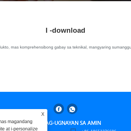
I -download
ukto, mas komprehensibong gabay sa teknikal, mangyaring sumanggun
X
g mas magandang
MAKIPAG-UGNAYAN SA AMIN
e at i-personalize