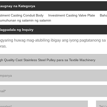
augnay na Kategorya
stment Casting Conduit Body
Investment Casting Valve Plate
Baha
umuhunan ng salamin ng salamin
agpadala ng Inquiry
gyaring huwag mag-atubiling ibigay ang iyong pagtatanong sa f
ras.