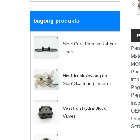
bagong produkto
P
Steel Core Para sa Rubber
Pan
Track
Mat
MOQ
Pac
Hindi kinakalawang na
tran
Steel Scattering Impeller
Pag
Pag
Ins
Cast Iron Hydra Block
OEM
Valves
Oras
Ser