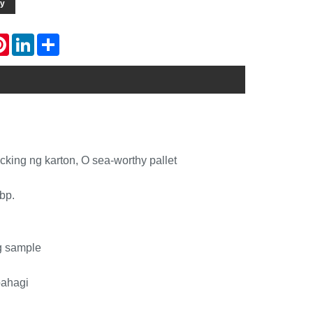
ry
atsApp
Pinterest
LinkedIn
Share
king ng karton, O sea-worthy pallet
bp.
g sample
bahagi