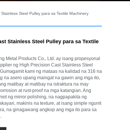
 Stainless Steel Pulley para sa Textile Machinery
st Stainless Steel Pulley para sa Textile
 Metal Products Co., Ltd. ay isang propesyonal
pplier ng High Precision Cast Stainless Steel
. Gumagamit kami ng mataas na kalidad na 316 na
g na asero upang maingat na gawin ang mga ito,
sang matibay at matibay na istraktura na may
orrosion at rust-proof na mga katangian. Ang
ot ng mirror polishing, na nagpapakita ng
ayari, makinis na texture, at isang simple ngunit
sura, na ginagawang angkop ang mga ito para sa
.