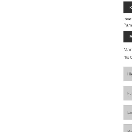
K
Inve
Pam
M
Man
na o