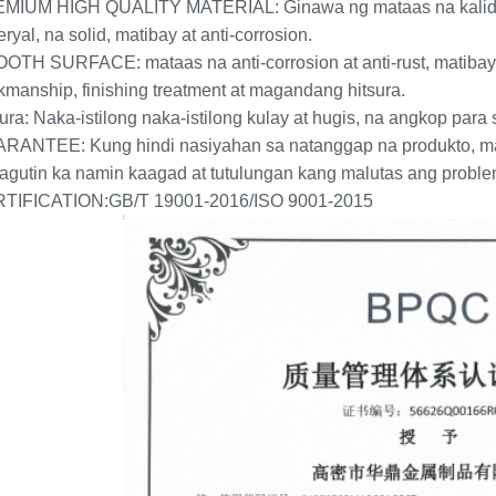
MIUM HIGH QUALITY MATERIAL: Ginawa ng mataas na kalidad
ryal, na solid, matibay at anti-corrosion.
OTH SURFACE: mataas na anti-corrosion at anti-rust, matibay 
kmanship, finishing treatment at magandang hitsura.
ura: Naka-istilong naka-istilong kulay at hugis, na angkop par
RANTEE: Kung hindi nasiyahan sa natanggap na produkto, m
agutin ka namin kaagad at tutulungan kang malutas ang proble
TIFICATION:GB/T 19001-2016/ISO 9001-2015