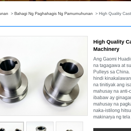
unan
>
Bahagi Ng Paghahagis Ng Pamumuhunan
> High Quality Cast
High Quality Ca
Machinery
Ang Gaomi Huading
na tagagawa at su
Pulleys sa China
hindi kinakalawan
na tinitiyak ang i
mahusay na anti-c
ibabaw ay ginagam
mahusay na pagkak
naka-istilong hit
makinarya ng tela 