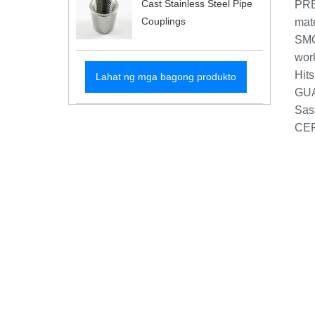
Cast Stainless Steel Pipe
PRE
Couplings
mate
SMO
wor
Hits
Lahat ng mga bagong produkto
GUA
Sas
CER