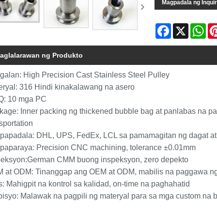
Magpadala ng Inqui
Facebook
X
Wh
aglalarawan ng Produkto
galan: High Precision Cast Stainless Steel Pulley
eryal: 316 Hindi kinakalawang na asero
: 10 mga PC
kage: Inner packing ng thickened bubble bag at panlabas na pac
sportation
papadala: DHL, UPS, FedEx, LCL sa pamamagitan ng dagat at
paparaya: Precision CNC machining, tolerance ±0.01mm
peksyon:German CMM buong inspeksyon, zero depekto
 at ODM: Tinanggap ang OEM at ODM, mabilis na paggawa n
: Mahigpit na kontrol sa kalidad, on-time na paghahatid
bisyo: Malawak na pagpili ng materyal para sa mga custom na 